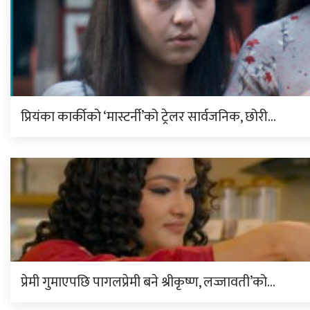
प्रियंका कार्कीको ‘मास्टर्नी’को ट्रेलर सार्वजनिक, छोरी…
प्रेमी गुमाएपछि पागलप्रेमी बने श्रीकृष्ण, लज्जावती’को…