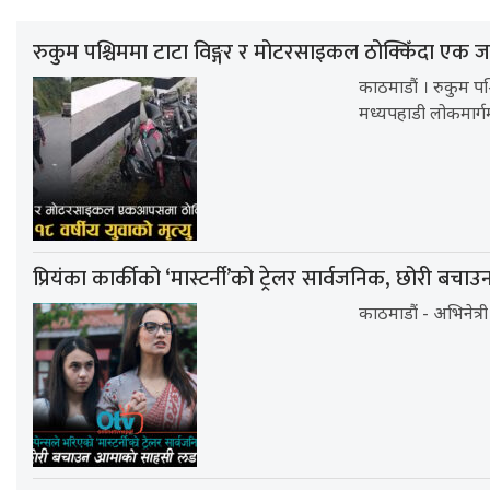
रुकुम पश्चिममा टाटा विङ्गर र मोटरसाइकल ठोक्किँदा एक जन
काठमाडौं । रुकुम प
मध्यपहाडी लोकमार्ग
प्रियंका कार्कीको ‘मास्टर्नी’को ट्रेलर सार्वजनिक, छोरी बचाउ
काठमाडौं - अभिनेत्री