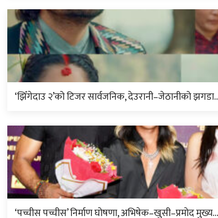
‘झिँगेदाउ २’को टिजर सार्वजनिक, देउरानी–जेठानीको झगडा
‘पच्चीस पच्चीस’ निर्माण घोषणा, अभिषेक–खुसी–प्रमोद मुख्य