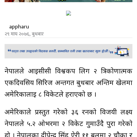
appharu
२९ माघ २०७६, बुधबार
नेपालले आईसीसी विश्वकप लिग २ त्रिकोणात्मक
एकदिवसिय सिरिज अन्तर्गत बुधबार अन्तिम खेलमा
अमेरिकालाई ८ विकेटले हराएको छ ।
अमेरिकाले प्रस्तुत गरेको ३६ रनको विजयी लक्ष्य
नेपालले ५.२ ओभरमा २ विकेट गुमाउँदै पुरा गरेको
हो । नेपालका दीपेन्द्र सिंह ऐरी ११ बलमा २ चौका र