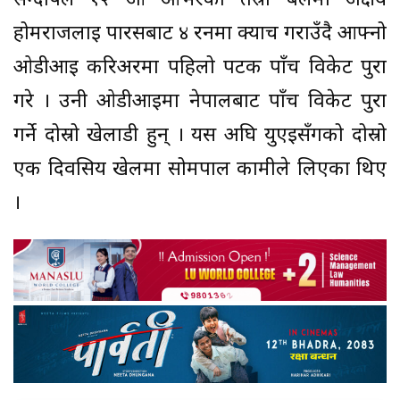
सन्दीपले १२ औं ओभरको तेस्रो बलमा अक्षय
होमराजलाई पारसबाट ४ रनमा क्याच गराउँदै आफ्नो
ओडीआई करिअरमा पहिलो पटक पाँच विकेट पुरा
गरे । उनी ओडीआईमा नेपालबाट पाँच विकेट पुरा
गर्ने दोस्रो खेलाडी हुन् । यस अघि युएईसँगको दोस्रो
एक दिवसिय खेलमा सोमपाल कामीले लिएका थिए
।