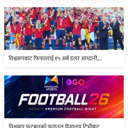
विश्वकपबाट फिफालाई १५ अर्ब डलर आम्दानी,…
विश्वकप फुटबलको फाइनल हिमालय टिभीबाट