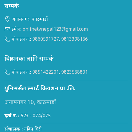
सम्पर्क
अनामनगर, काठमाडौं
इमेल:
onlinetvnepal123@gmail.com
मोबाइल न.:
9860591727
,
9813398186
विज्ञापनका लागि सम्पर्क
मोबाइल न.:
9851422201
,
9823588801
युनिभर्सल स्मार्ट क्रियशन प्रा .लि.
अनामनगर 10, काठमाडौं
दर्ता न. :
523 - 074/075
संचालक :
नबिन गिरी