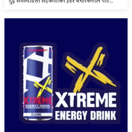
दुई समस्याग्रस्त सहकारीका ३४१ बचतकर्ताले पाए…