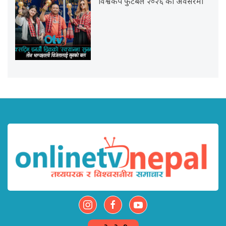
विश्वकप फुटबल २०२६ को अवसरमा