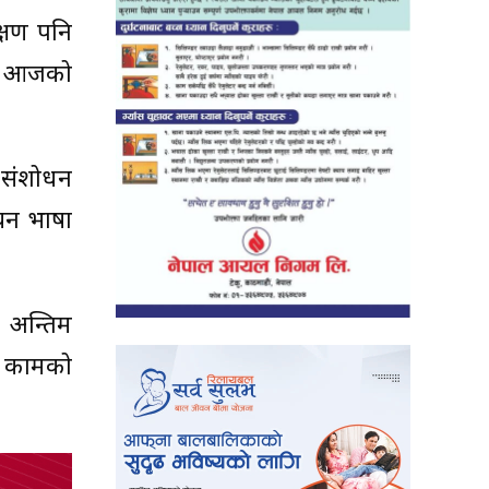
क्षण पनि
 । आजको
व संशोधन
यन भाषा
ा अन्तिम
त कामको