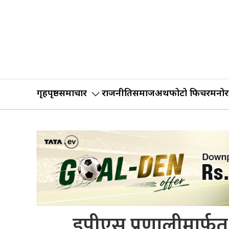
गृहपृष्ठ
समाचार
राजनीति
समाज
अर्थ
फोटो फिचर
मनोर
इपीएस प्रणालीमार्फत