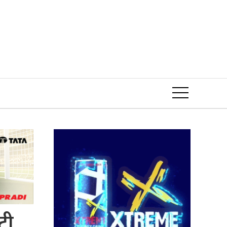
Event
टी