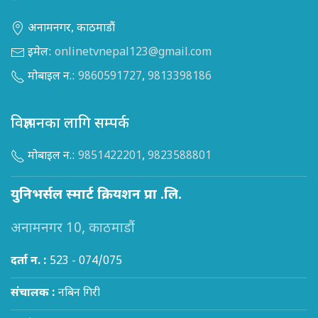
अनामनगर, काठमाडौं
इमेल:
onlinetvnepal123@gmail.com
मोबाइल न.:
9860591727
,
9813398186
विज्ञापनका लागि सम्पर्क
मोबाइल न.:
9851422201
,
9823588801
युनिभर्सल स्मार्ट क्रियशन प्रा .लि.
अनामनगर 10, काठमाडौं
दर्ता न. :
523 - 074/075
संचालक :
नबिन गिरी