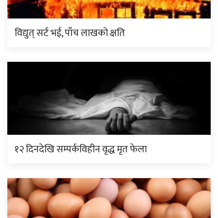
विद्युत् सर्ट भई, पाँच लाखको क्षति
१२ दिनदेखि सम्पर्कविहीन वृद्ध मृत फेला