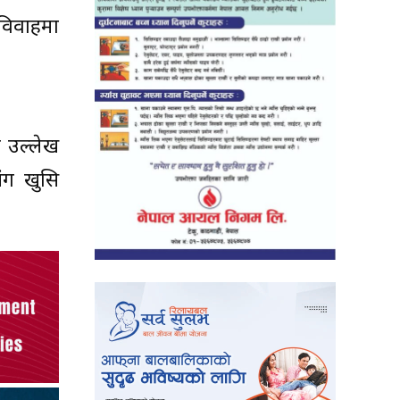
विवाहमा
त उल्लेख
ंग खुसि