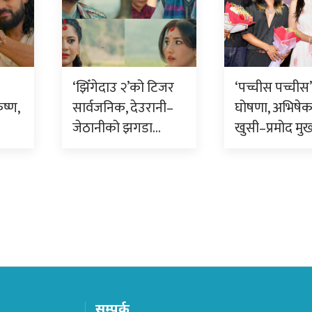
‘झिँगेदाउ २’को टिजर
‘पच्चीस पच्चीस’ 
ृष्ण,
सार्वजनिक, देउरानी–
घोषणा, अभिषे
जेठानीको झगडा…
खुसी–प्रमोद मुख
सम्पर्क