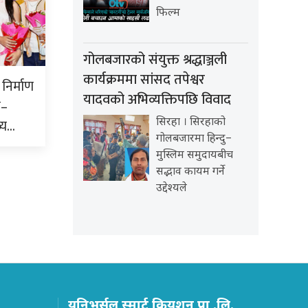
फिल्म
गोलबजारको संयुक्त श्रद्धाञ्जली
कार्यक्रममा सांसद तपेश्वर
निर्माण
यादवको अभिव्यक्तिपछि विवाद
क–
्य…
सिरहा । सिरहाको
गोलबजारमा हिन्दु–
मुस्लिम समुदायबीच
सद्भाव कायम गर्ने
उद्देश्यले
युनिभर्सल स्मार्ट क्रियशन प्रा .लि.