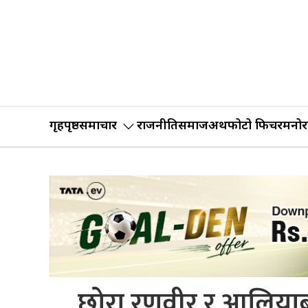
गृहपृष्ठ
समाचार
राजनीति
समाज
अर्थ
फोटो फिचर
मनोर
छोरा रणवीर र आलियाबीच