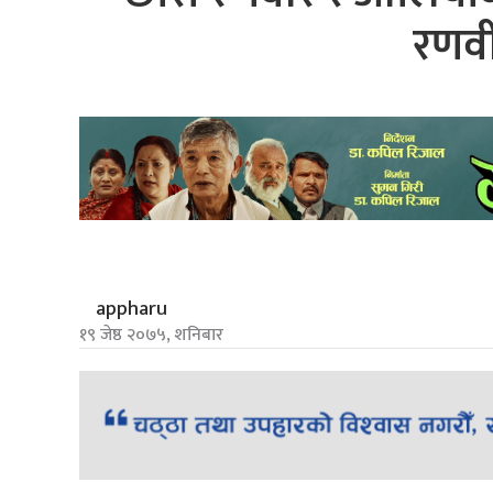
रणवी
appharu
१९ जेष्ठ २०७५, शनिबार