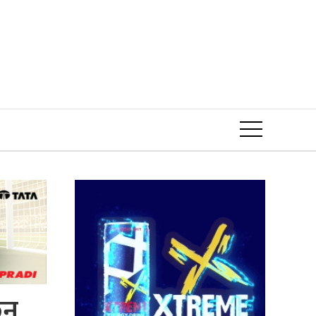
Event
न्