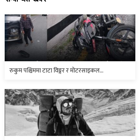
रुकुम पश्चिममा टाटा विङ्गर र मोटरसाइकल…