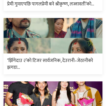
प्रेमी गुमाएपछि पागलप्रेमी बने श्रीकृष्ण, लज्जावती’को…
‘झिँगेदाउ २’को टिजर सार्वजनिक, देउरानी–जेठानीको
झगडा…