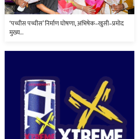
‘पच्चीस पच्चीस’ निर्माण घोषणा, अभिषेक–खुसी–प्रमोद
मुख्य…