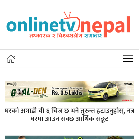
घरको अगाडी यी ६ चिज छ भने तुरुन्त हटाउनुहोस्, नत्र
घरमा आउन सक्छ आर्थिक सङ्कट