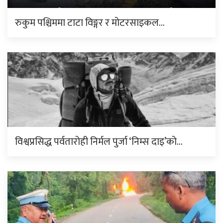
रुकुम पश्चिममा टाटा विङ्गर र मोटरसाइकल…
विश्वप्रसिद्ध पर्वतारोही निर्मल पुर्जा ‘निम्स दाइ’को…