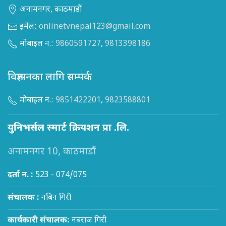
अनामनगर, काठमाडौं
इमेल:
onlinetvnepal123@gmail.com
मोबाइल न.:
9860591727
,
9813398186
विज्ञापनका लागि सम्पर्क
मोबाइल न.:
9851422201
,
9823588801
युनिभर्सल स्मार्ट क्रियशन प्रा .लि.
अनामनगर 10, काठमाडौं
दर्ता न. :
523 - 074/075
संचालक :
नबिन गिरी
कार्यकारी संचालक:
नबराज गिरी