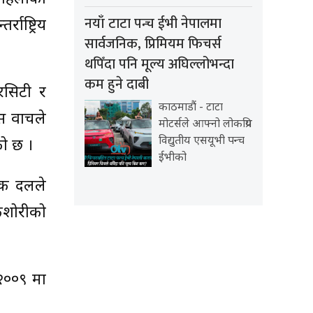
नयाँ टाटा पन्च ईभी नेपालमा
ष्ट्रिय
सार्वजनिक, प्रिमियम फिचर्स
थपिँदा पनि मूल्य अघिल्लोभन्दा
कम हुने दाबी
आरसिटी र
काठमाडौं - टाटा
स वाचले
मोटर्सले आफ्नो लोकप्रिय
विद्युतीय एसयूभी पन्च
को छ ।
ईभीको
िक दलले
किशोरीको
२००९ मा