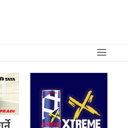
Event
्ने