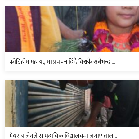
कोटिहोम महायज्ञमा प्रवचन दिँदै विश्वकै सबैभन्दा…
मेयर बालेनले सामुदायिक विद्यालयमा लगाए ताला…