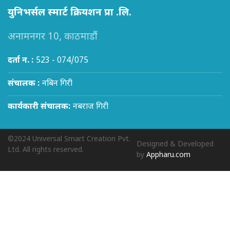
युनिभर्सल स्मार्ट क्रियशन प्रा .लि.
अनामनगर 10, काठमाडौं
दर्ता न. :
523 - 074/075
संचालक :
नबिन गिरी
कार्यकारी संचालक:
नबराज गिरी
©2024 Universal Smart Creation Pvt.
Designed & Developed
Ltd. All rights reserved.
by
Appharu.com