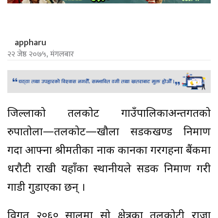
appharu
२२ जेष्ठ २०७५, मंगलबार
जिल्लाको तलकोट गाउँपालिकाअन्तर्गतको
रुपातोला—तलकोट—खौला सडकखण्ड निर्माण
गर्दा आफ्ना श्रीमतीका नाक कानका गरगहना बैंकमा
धरौटी राखी यहाँका स्थानीयले सडक निर्माण गरी
गाडी गुडाएका छन् ।
विगत २०६० सालमा सो क्षेत्रका तलकोटी राजा