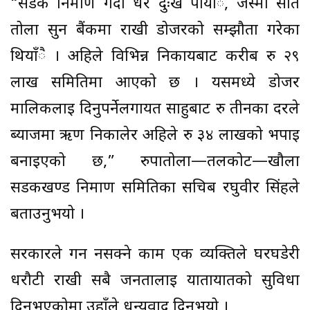
“सडक निर्माण गर्दा धेरै दुःख पायाँै, जस्मा सात
तोला सुन बैंकमा राखी डोजरको सम्झौता गरेका
थियाँै । अहिले विभिन्न निकायबाट करीब रु २९
लाख समितिमा आएको छ । यसमध्ये डोजर
मालिकलाई दिनुपर्नेलगायत साहुबाट रु तीनका दरले
ब्याजमा ऋण निकालेर अहिले रु ३४ लाखको भर्पाइ
बनाइएको छ,” रुपातोला—तलकोट—खौला
सडकखण्ड निर्माण समितिका सचिब रघुवीर सिंहले
बताउनुभयो ।
सरकारले गर्न नसक्ने काम एक व्यक्तिले घरघडेरी
धरौटी राखी सबै जनतालाई यातायातको सुविधा
दिनुभएकोमा उहाँले धन्यवाद दिनुभयो ।