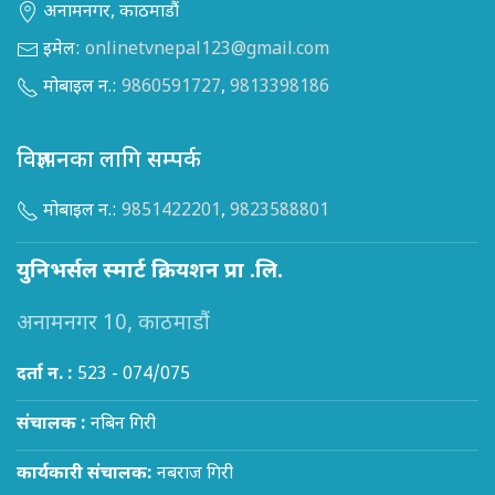
अनामनगर, काठमाडौं
इमेल:
onlinetvnepal123@gmail.com
मोबाइल न.:
9860591727
,
9813398186
विज्ञापनका लागि सम्पर्क
मोबाइल न.:
9851422201
,
9823588801
युनिभर्सल स्मार्ट क्रियशन प्रा .लि.
अनामनगर 10, काठमाडौं
दर्ता न. :
523 - 074/075
संचालक :
नबिन गिरी
कार्यकारी संचालक:
नबराज गिरी