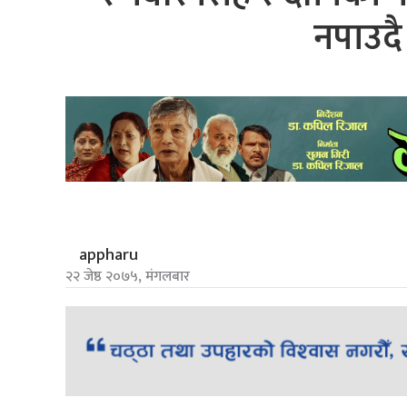
नपाउद
appharu
२२ जेष्ठ २०७५, मंगलबार