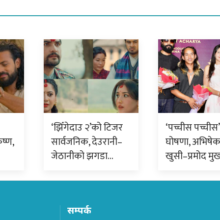
‘झिँगेदाउ २’को टिजर
‘पच्चीस पच्चीस’ 
ृष्ण,
सार्वजनिक, देउरानी–
घोषणा, अभिषे
जेठानीको झगडा…
खुसी–प्रमोद मुख
सम्पर्क