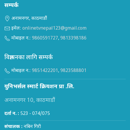
सम्पर्क
अनामनगर, काठमाडौं
इमेल:
onlinetvnepal123@gmail.com
मोबाइल न.:
9860591727
,
9813398186
विज्ञापनका लागि सम्पर्क
मोबाइल न.:
9851422201
,
9823588801
युनिभर्सल स्मार्ट क्रियशन प्रा .लि.
अनामनगर 10, काठमाडौं
दर्ता न. :
523 - 074/075
संचालक :
नबिन गिरी