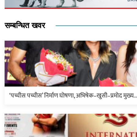
सम्बन्धित खवर
‘पच्चीस पच्चीस’ निर्माण घोषणा, अभिषेक–खुसी–प्रमोद मुख्य