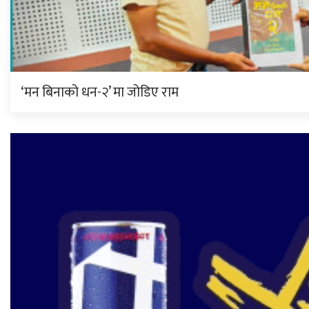
‘मन बिनाको धन-२’ मा जोडिए राम