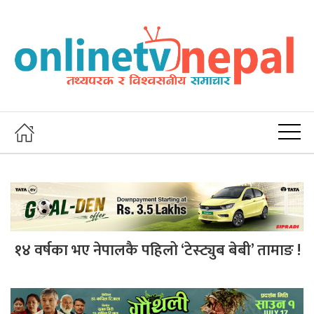
१४ वर्षका भए नेपालकै पहिलो ‘टेस्ट्युब बेबी’ तामाङ !