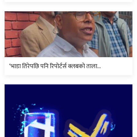
‘भाडा तिरेपछि पनि रिपोर्टर्स क्लबको ताला…