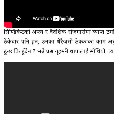
सिण्डिकेटको अन्त्य र वैदेशिक रोजगारीमा व्याप्त ठगी
ठेकेदार पनि हुन्, उनका धेरैजसो ठेक्काका काम अध
हुन्छ कि हुँदैन ? भन्ने प्रश्न गृहमन्त्री थापालाई सोधियो, 