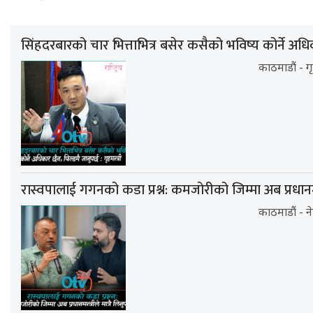
सिंहदरबारको चार भित्ताभित्र बसेर कसैको भविष्य कोर्ने अधिका
काठमाडौं - गृ
रास्वपालाई गगनको कडा प्रश्न: कमजोरीको जिम्मा अब प्रधानमन्त्र
काठमाडौं - नेप