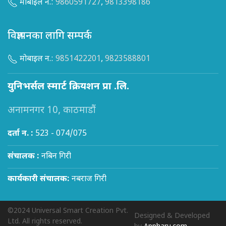
मोबाइल न.:
9860591727
,
9813398186
विज्ञापनका लागि सम्पर्क
मोबाइल न.:
9851422201
,
9823588801
युनिभर्सल स्मार्ट क्रियशन प्रा .लि.
अनामनगर 10, काठमाडौं
दर्ता न. :
523 - 074/075
संचालक :
नबिन गिरी
कार्यकारी संचालक:
नबराज गिरी
©2024 Universal Smart Creation Pvt.
Designed & Developed
Ltd. All rights reserved.