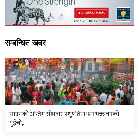
सम्बन्धित खवर
साउनको अन्तिम सोमबार पशुपतिनाथमा भक्तजनको
घुइँचो,…