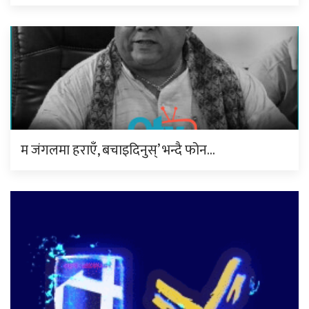
म जंगलमा हराएँ, बचाइदिनुस्’ भन्दै फोन…