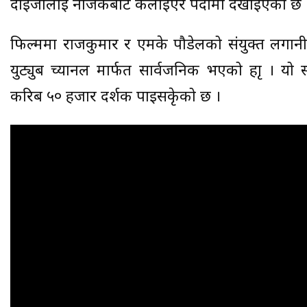
दाइजोलाई नजिकबाट केलाइएर पर्दामा देखाइएको छ 
फिल्ममा राजकुमार र एमके पौडेलको संयुक्त लगानी 
युट्युब च्यानल मार्फत सार्वजनिक भएको हाृ । यो स
करिब ५० हजार दर्शक पाइसकेृको छ ।