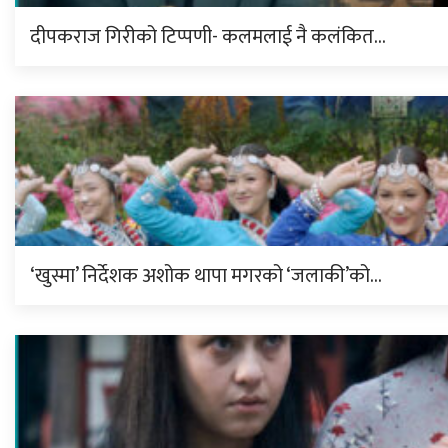
दीपकराज गिरीको टिप्पणी- कलमलाई नै कलंकित…
‘खुस्मा’ निर्देशक अशोक थापा मगरको ‘जलाकी’को…