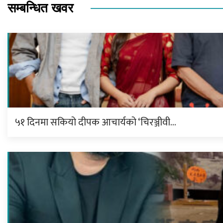
सम्बन्धित खवर
५१ दिनमा सकियो दीपक आचार्यको ‘चिरञ्जीवी…