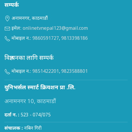
सम्पर्क
अनामनगर, काठमाडौं
इमेल:
onlinetvnepal123@gmail.com
मोबाइल न.:
9860591727
,
9813398186
विज्ञापनका लागि सम्पर्क
मोबाइल न.:
9851422201
,
9823588801
युनिभर्सल स्मार्ट क्रियशन प्रा .लि.
अनामनगर 10, काठमाडौं
दर्ता न. :
523 - 074/075
संचालक :
नबिन गिरी