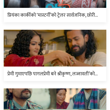
प्रियंका कार्कीको ‘मास्टर्नी’को ट्रेलर सार्वजनिक, छोरी…
प्रेमी गुमाएपछि पागलप्रेमी बने श्रीकृष्ण, लज्जावती’को…