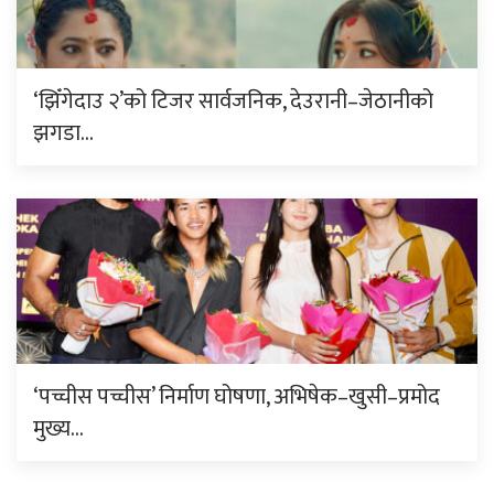
‘झिँगेदाउ २’को टिजर सार्वजनिक, देउरानी–जेठानीको
झगडा…
‘पच्चीस पच्चीस’ निर्माण घोषणा, अभिषेक–खुसी–प्रमोद
मुख्य…