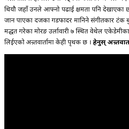
थियौ जहाँ उनले आफ्नो पढाई क्षमता पनि देखाएका छन
जान पाएका दर्जीका गडफादर मानिने संगीतकार टंक बु
मद्धत गरेका मोरङ उर्लावारी ७ स्थित वेथेल एकेडेमीक
लिईएको अन्र्तवार्तामा केही पृथक छ ।
हेर्नुस् अन्र्तवा