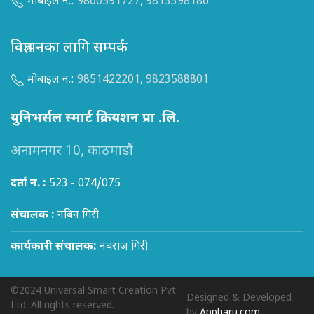
मोबाइल न.:
9860591727
,
9813398186
विज्ञापनका लागि सम्पर्क
मोबाइल न.:
9851422201
,
9823588801
युनिभर्सल स्मार्ट क्रियशन प्रा .लि.
अनामनगर 10, काठमाडौं
दर्ता न. :
523 - 074/075
संचालक :
नबिन गिरी
कार्यकारी संचालक:
नबराज गिरी
©2024 Universal Smart Creation Pvt.
Designed & Developed
Ltd. All rights reserved.
by
Appharu.com