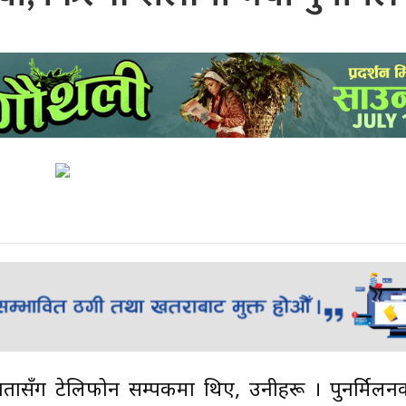
ातासँग टेलिफोन सम्पर्कमा थिए, उनीहरू । पुनर्मिल