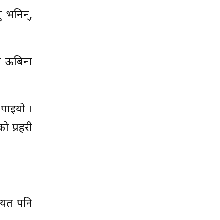
ु भनिन्,
नि ऊबिना
 पाइयो ।
ो प्रहरी
ायत पनि