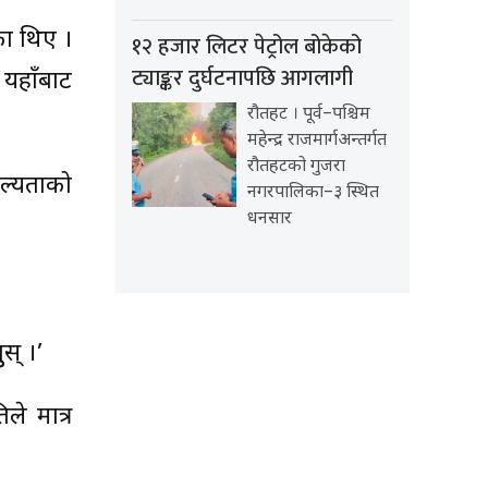
ेका थिए ।
१२ हजार लिटर पेट्रोल बोकेको
ट्याङ्कर दुर्घटनापछि आगलागी
यहाँबाट
रौतहट । पूर्व–पश्चिम
महेन्द्र राजमार्गअन्तर्गत
रौतहटको गुजरा
ल्यताको
नगरपालिका–३ स्थित
धनसार
स् ।’
ले मात्र