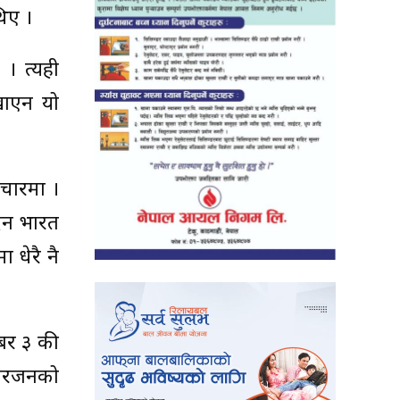
िए ।
 । त्यही
खाएन यो
ाचारमा ।
दिन भारत
 धेरै नै
्बर ३ की
िवारजनको