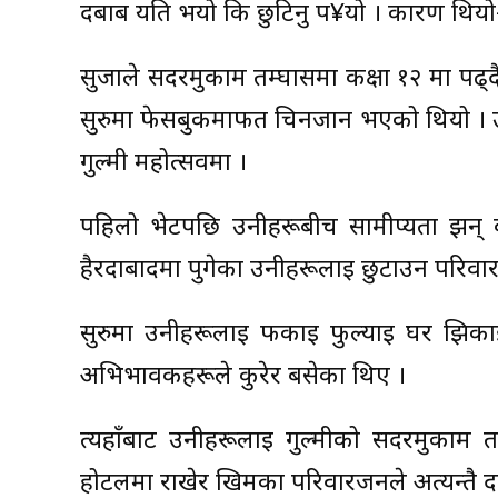
दबाब यति भयो कि छुटिनु प¥यो । कारण थियो
सुर्जाले सदरमुकाम तम्घासमा कक्षा १२ मा पढ्
सुरुमा फेसबुकमार्फत चिनजान भएको थियो । उनी
गुल्मी महोत्सवमा ।
पहिलो भेटपछि उनीहरूबीच सामीप्यता झन् ब
हैरदाबादमा पुगेका उनीहरूलाई छुटाउन परिवारब
सुरुमा उनीहरूलाई फकाई फुल्याई घर झिकाइ
अभिभावकहरूले कुरेर बसेका थिए ।
त्यहाँबाट उनीहरूलाई गुल्मीको सदरमुकाम 
होटलमा राखेर खिमका परिवारजनले अत्यन्तै दब