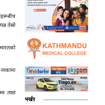
नीहरूबीच
न तेस्रो
 भारतको
 नाकामा
्म त्यस
भर्खर