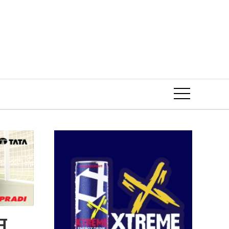
Event
न