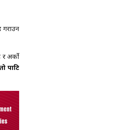
ाह गराउन
 र अर्को
तो पाटि