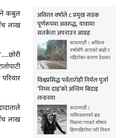
िने कबुल
अविरल वर्षाले ८ प्रमुख सडक
पूर्णरूपमा अवरुद्ध, यात्रामा
ाँच लाख
सतर्कता अपनाउन आग्रह
काठमाडौं । अविरल
वर्षासँगै आएको बाढी र
 ‘….छोरी
पहिरोका कारण देशका
रातोपाटी
र परिवार
विश्वप्रसिद्ध पर्वतारोही निर्मल पुर्जा
‘निम्स दाइ’को अन्तिम बिदाइ
लन्डनमा
ादाताले
काठमाडौं ।
पाकिस्तानको ब्रड
ाँच लाख
पिकमा गएको भीषण
हिमपहिरोमा परी निधन