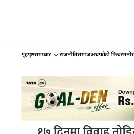
गृहपृष्ठ
समाचार
राजनीति
समाज
अर्थ
फोटो फिचर
मनोर
१७ दिनमा विवाह तोडिय