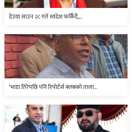
देउवा साउन २८ गते स्वदेश फर्किँदै,…
‘भाडा तिरेपछि पनि रिपोर्टर्स क्लबको ताला…