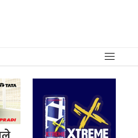
Event
सले