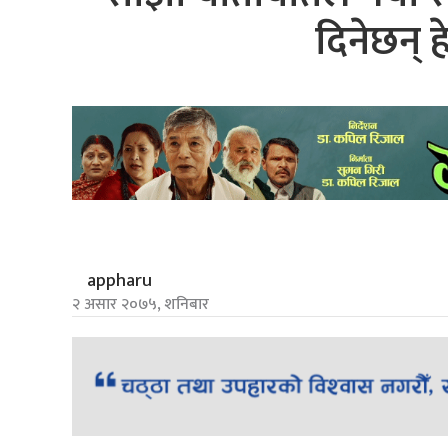
दिनेछन् 
appharu
२ असार २०७५, शनिबार