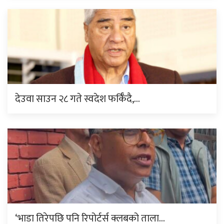
देउवा साउन २८ गते स्वदेश फर्किँदै,…
‘भाडा तिरेपछि पनि रिपोर्टर्स क्लबको ताला…