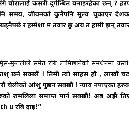
गै बोरालाई कसरी दुर्गन्धित बनाइरहेका छन् ? हर
पनि समय, जीवनको कुनैपनि मूल्य चुकाएर देश
 बढ्नैपर्छ र हम्मेशा म तयार छु अब त हामी झन् तय
ुर्मुस-सुन्तलीले समेत रबि लामिछानेको समर्थनमा यस्त
रकाश् छर्न सक्छौं ! तिमी त्यो साहस हौ , लाखौं च
हजारौं चेलीको आंशु पुछन सक्छौ ! न्याय नपाएका हरु
ुको रामलिला समाप्त पार्न सक्छौ! अब अझै तिम्रो
with u रबि दाइ!”