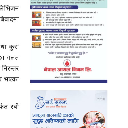
टेलिभिजन
 बिबादमा
िधा कुरा
े छ। गलत
ा निरन्तर
रिय भएका
र्फत रबी