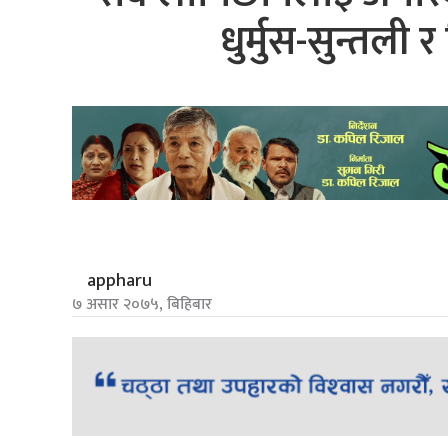
धुर्मुस-सुन्तली
appharu
७ असार २०७५, बिहिबार