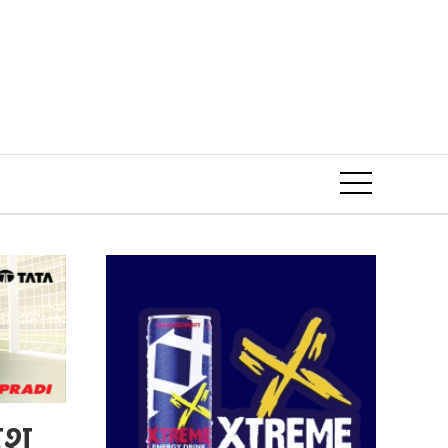
Event
ेश,