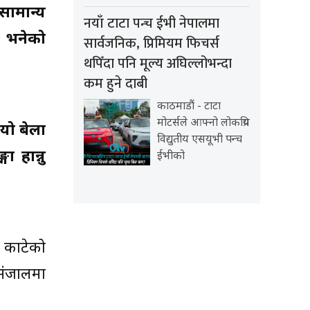
सामान्य
नयाँ टाटा पन्च ईभी नेपालमा
ो भनेको
सार्वजनिक, प्रिमियम फिचर्स
थपिँदा पनि मूल्य अघिल्लोभन्दा
कम हुने दाबी
काठमाडौं - टाटा
मोटर्सले आफ्नो लोकप्रिय
यो बेला
विद्युतीय एसयूभी पन्च
ा हान्नु
ईभीको
र काटेको
 संजालमा