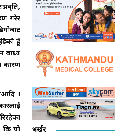
्रवृति,
हण गरेर
डियोबाट
ेको हूँ
न बाध्य
का कारण
दिआदि ।
रकारलाई
रिरहेका
ा कि यो
भर्खर