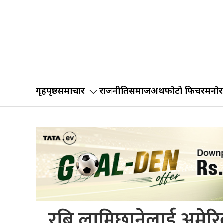
गृहपृष्ठ
समाचार
राजनीति
समाज
अर्थ
फोटो फिचर
मनोर
रबि लामिछानेलाई अमेरिका