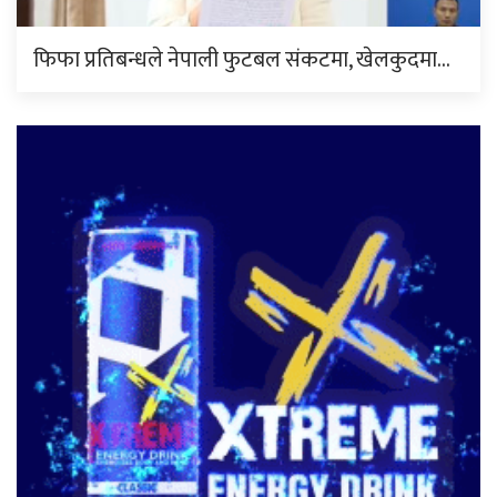
फिफा प्रतिबन्धले नेपाली फुटबल संकटमा, खेलकुदमा…