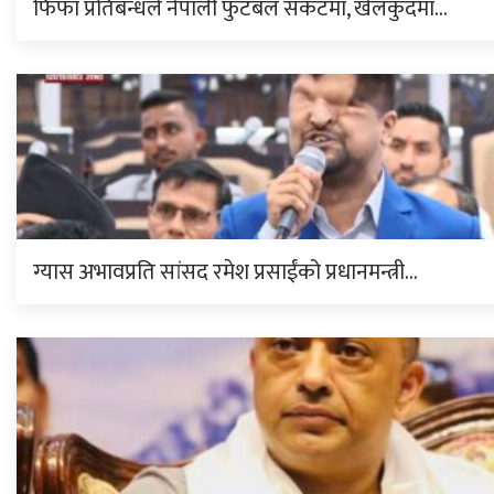
फिफा प्रतिबन्धले नेपाली फुटबल संकटमा, खेलकुदमा…
ग्यास अभावप्रति सांसद रमेश प्रसाईंको प्रधानमन्त्री…