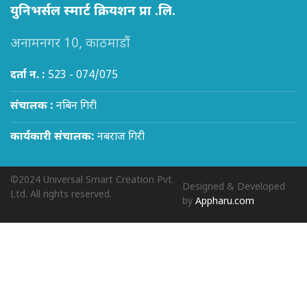
युनिभर्सल स्मार्ट क्रियशन प्रा .लि.
अनामनगर 10, काठमाडौं
दर्ता न. :
523 - 074/075
संचालक :
नबिन गिरी
कार्यकारी संचालक:
नबराज गिरी
©2024 Universal Smart Creation Pvt.
Designed & Developed
Ltd. All rights reserved.
by
Appharu.com