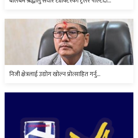
बोलबम श्रद्धालु सवार ट्याक्टरको ट्रेलर पल्टिँदा…
निजी क्षेत्रलाई उद्योग खोल्न प्रोत्साहित गर्नु…