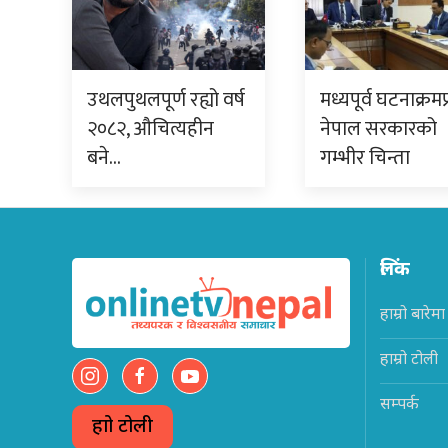
उथलपुथलपूर्ण रह्यो वर्ष
मध्यपूर्व घटनाक्रमप
२०८२, औचित्यहीन
नेपाल सरकारको
बने…
गम्भीर चिन्ता
लिंक
हाम्रो बारेमा
हाम्रो टोली
सम्पर्क
हाम्रो टोली