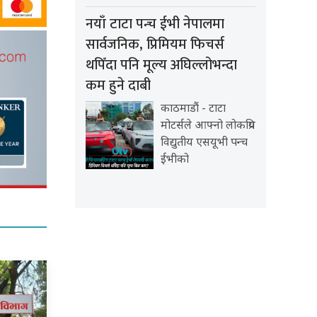
नयाँ टाटा पन्च ईभी नेपालमा
सार्वजनिक, प्रिमियम फिचर्स
थपिँदा पनि मूल्य अघिल्लोभन्दा
कम हुने दाबी
काठमाडौं - टाटा
मोटर्सले आफ्नो लोकप्रिय
विद्युतीय एसयूभी पन्च
ईभीको