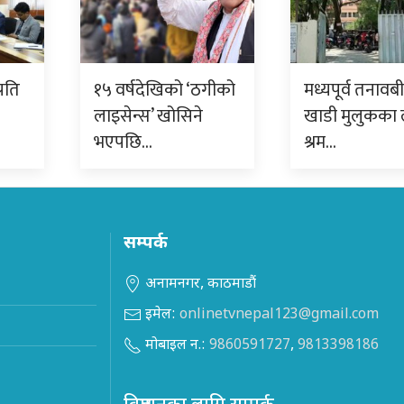
्रति
१५ वर्षदेखिको ‘ठगीको
मध्यपूर्व तनावब
लाइसेन्स’ खोसिने
खाडी मुलुकका 
भएपछि…
श्रम…
सम्पर्क
अनामनगर, काठमाडौं
इमेल:
onlinetvnepal123@gmail.com
मोबाइल न.:
9860591727
,
9813398186