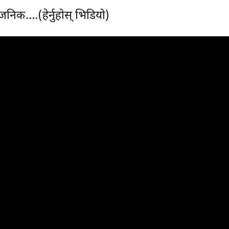
ार्वजनिक….(हेर्नुहोस् भिडियो)