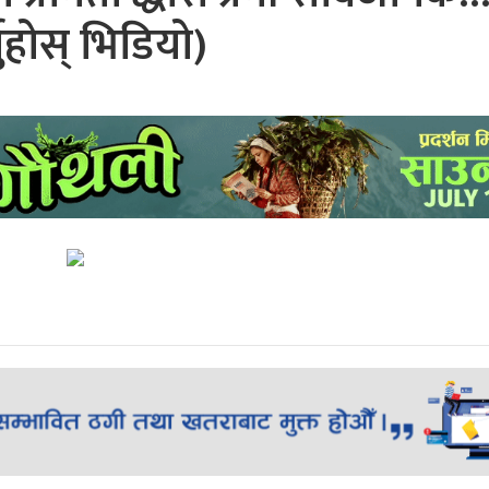
्नुहोस् भिडियो)