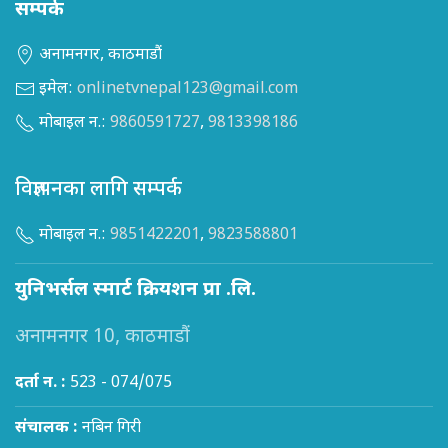
सम्पर्क
अनामनगर, काठमाडौं
इमेल:
onlinetvnepal123@gmail.com
मोबाइल न.:
9860591727
,
9813398186
विज्ञापनका लागि सम्पर्क
मोबाइल न.:
9851422201
,
9823588801
युनिभर्सल स्मार्ट क्रियशन प्रा .लि.
अनामनगर 10, काठमाडौं
दर्ता न. :
523 - 074/075
संचालक :
नबिन गिरी