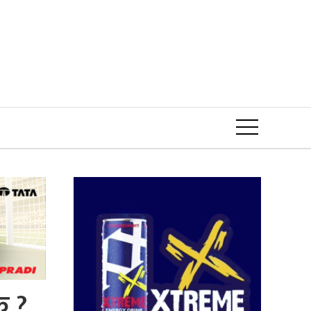
Event
े ?,