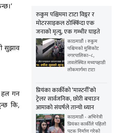
न्छ।’
रुकुम पश्चिममा टाटा विङ्गर र
मोटरसाइकल ठोक्किँदा एक
जनाको मृत्यु, एक गम्भीर घाइते
काठमाडौं । रुकुम
ाे सुझाव
पश्चिमको मुसिकोट
नगरपालिका–८,
तावलेस्थित मध्यपहाडी
लोकमार्गमा टाटा
प्रियंका कार्कीको ‘मास्टर्नी’को
 हल गर्न
ट्रेलर सार्वजनिक, छोरी बचाउन
ुन्छ कि,
आमाको संघर्षले तान्यो ध्यान
काठमाडौं - अभिनेत्री
प्रियंका कार्कीले पहिलो
पटक निर्माण गरेको