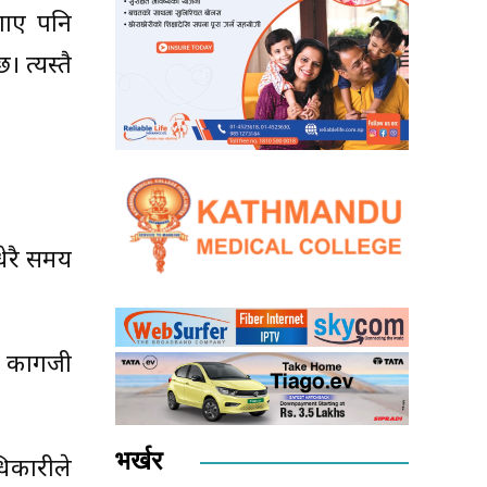
गाए पनि
 त्यस्तै
धेरै समय
ी कागजी
भर्खर
िकारीले