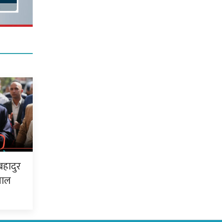
बहादुर
पाल