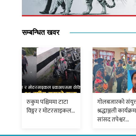
सम्बन्धित खवर
रुकुम पश्चिममा टाटा
गोलबजारको संयुक
विङ्गर र मोटरसाइकल…
श्रद्धाञ्जली कार्यक्र
सांसद तपेश्वर…