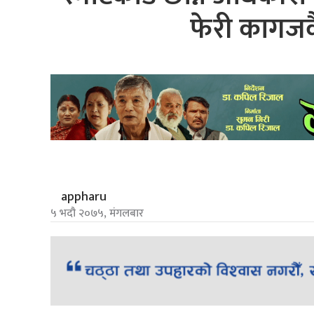
फेरी कागजकै
appharu
५ भदौ २०७५, मंगलबार