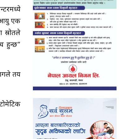
्टरमध्ये
ो आयु एक
स्राेतले
च हुन्छ”
भागले तय
टोमेटिक