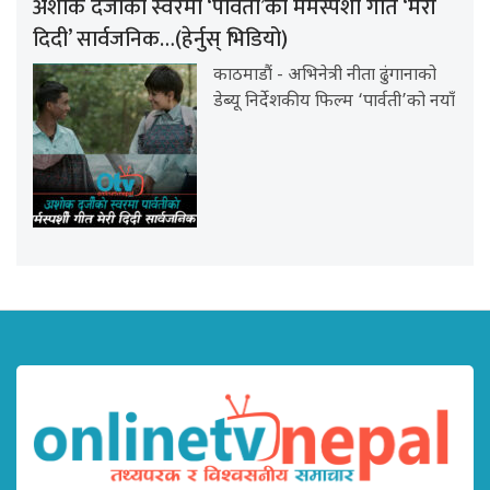
अशोक दर्जीको स्वरमा ‘पार्वती’को मर्मस्पर्शी गीत ‘मेरी
दिदी’ सार्वजनिक…(हेर्नुस् भिडियो)
काठमाडौं - अभिनेत्री नीता ढुंगानाको
डेब्यू निर्देशकीय फिल्म ‘पार्वती’को नयाँ