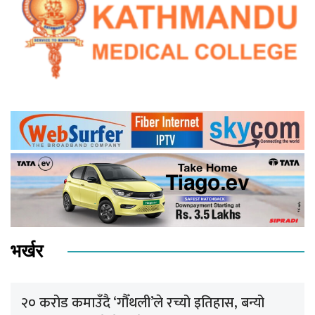
भर्खर
२० करोड कमाउँदै ‘गौँथली’ले रच्यो इतिहास, बन्यो