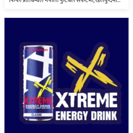
फिफा प्रतिबन्धले नेपाली फुटबल संकटमा, खेलकुदमा…