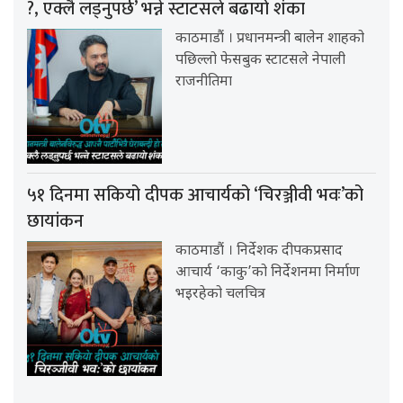
?, एक्लै लड्नुपर्छ’ भन्ने स्टाटसले बढायो शंका
काठमाडौं । प्रधानमन्त्री बालेन शाहको
पछिल्लो फेसबुक स्टाटसले नेपाली
राजनीतिमा
५१ दिनमा सकियो दीपक आचार्यको ‘चिरञ्जीवी भवः’को
छायांकन
काठमाडौं । निर्देशक दीपकप्रसाद
आचार्य ‘काकु’को निर्देशनमा निर्माण
भइरहेको चलचित्र