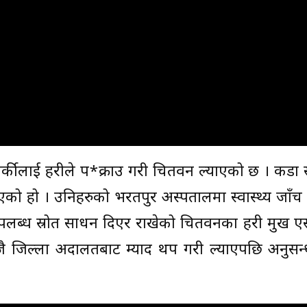
र्कीलाई प्रहरीले प*क्राउ गरी चितवन ल्याएको छ । कडा स
को हो । उनिहरुको भरतपुर अस्पतालमा स्वास्थ्य जाँ
पलब्ध स्रोत साधन दिएर राखेको चितवनका प्रहरी प्रमुख 
 जिल्ला अदालतबाट म्याद थप गरी ल्याएपछि अनुसन्ध