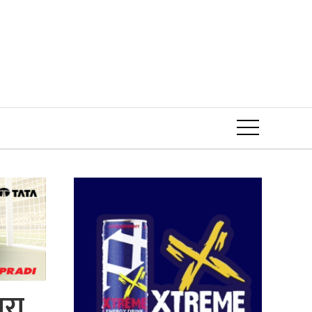
Event
ारा