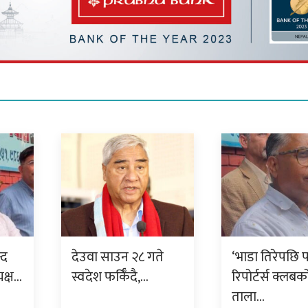
्द
देउवा साउन २८ गते
‘भाडा तिरेपछि 
यक्ष…
स्वदेश फर्किँदै,…
रिपोर्टर्स क्लबक
ताला…