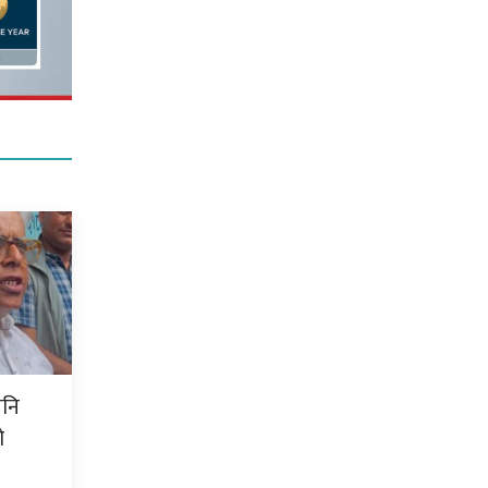
पनि
ो