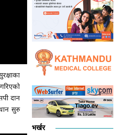
ुरक्षाका
च गरिएको
एसपी दान
ान सुरु
भर्खर