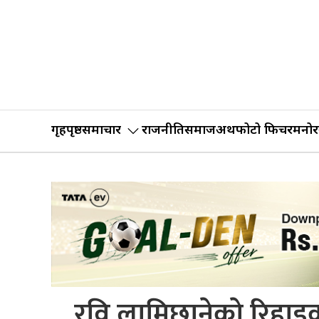
गृहपृष्ठ
समाचार
राजनीति
समाज
अर्थ
फोटो फिचर
मनोर
रवि लामिछानेकाे रिहाइक