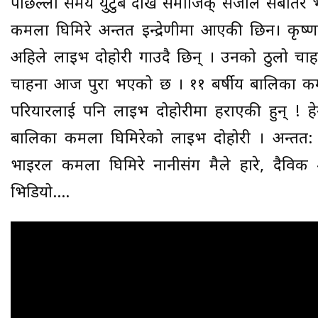
पछिल्लो समय युटुब देखि समाजिक् संजाल सबैतिर
कमला घिमिरे अन्तत इन्द्रेणीमा आएकी छिन। कृष्ण कं
अहिले लाइभ दोहोरी गाउदै छिन् । उनको ठुलो चाहना थ
चाहना आज पुरा भएको छ । ११ बर्षीय बालिका कमल
परियारलाई पनि लाइभ दोहोरीमा हराएकी हुन् ! हेर्न
बालिका कमला घिमिरेको लाइभ दोहोरी । अन्तत: र
भाइरल कमला घिमिरे नानीसंग मैले हारे, दैविक श
भिडियो….