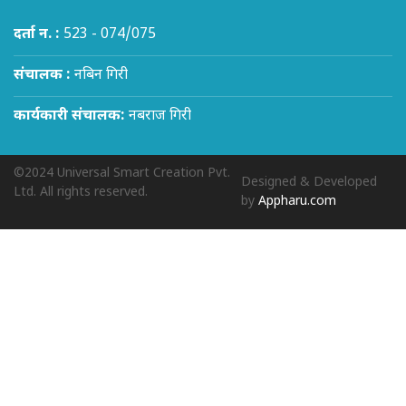
दर्ता न. :
523 - 074/075
संचालक :
नबिन गिरी
कार्यकारी संचालक:
नबराज गिरी
©2024 Universal Smart Creation Pvt.
Designed & Developed
Ltd. All rights reserved.
by
Appharu.com