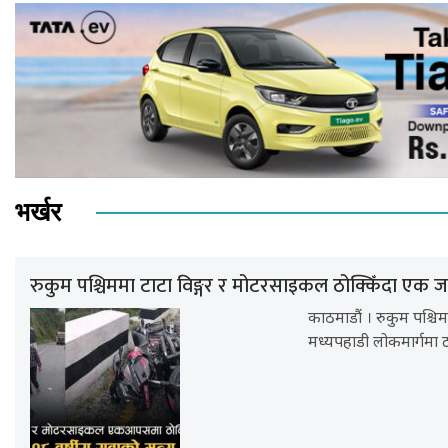
भर्खर
रुकुम पश्चिममा टाटा विङ्गर र मोटरसाइकल ठोक्किँदा एक जन
काठमाडौं । रुकुम पश्च
मध्यपहाडी लोकमार्गमा ट