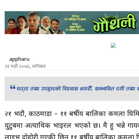
appharu
२१ भदौ २०७६, शनिबार
२१ भदौ, काठमाडौं – ११ बर्षीय बालिका कमला घिमि
युटुबमा अत्याधिक भाइरल भएको छ। मै हु भन्ने गाय
लाइभ दोहोरी गएकी छिन् ११ बर्षीय बालिका कमला घि