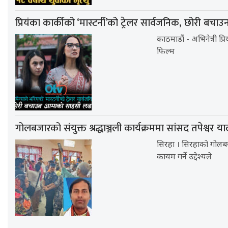
प्रियंका कार्कीको ‘मास्टर्नी’को ट्रेलर सार्वजनिक, छोरी बचाउ
काठमाडौं - अभिनेत्री प्
फिल्म
गोलबजारको संयुक्त श्रद्धाञ्जली कार्यक्रममा सांसद तपेश्वर
सिरहा । सिरहाको गोलबज
कायम गर्ने उद्देश्यले