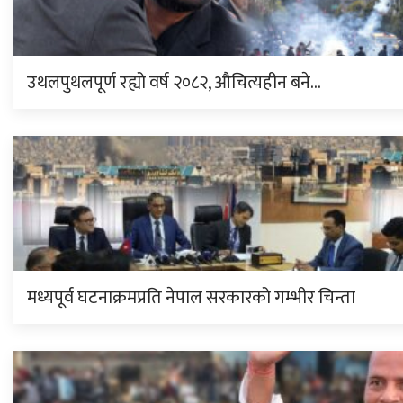
उथलपुथलपूर्ण रह्यो वर्ष २०८२, औचित्यहीन बने…
मध्यपूर्व घटनाक्रमप्रति नेपाल सरकारको गम्भीर चिन्ता