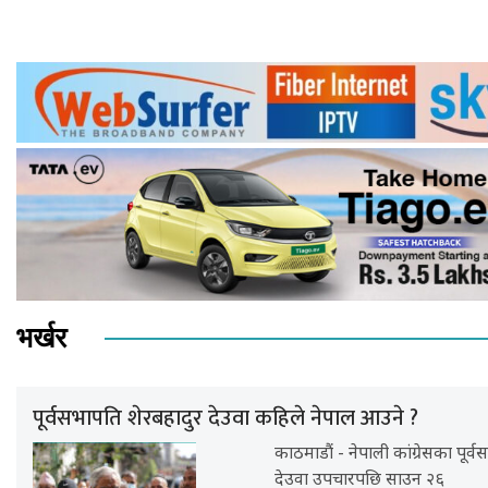
भर्खर
पूर्वसभापति शेरबहादुर देउवा कहिले नेपाल आउने ?
काठमाडौं - नेपाली कांग्रेसका पूर्
देउवा उपचारपछि साउन २६