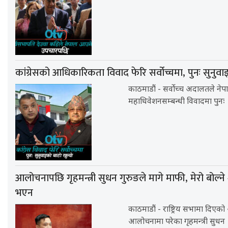
कांग्रेसको आधिकारिकता विवाद फेरि सर्वोच्चमा, पुनः सुनुवा
काठमाडौं - सर्वोच्च अदालतले नेपा
महाधिवेशनसम्बन्धी विवादमा पुनः
आलोचनापछि गृहमन्त्री सुधन गुरुङले मागे माफी, मेरो बोल्ने
भएन
काठमाडौं - राष्ट्रिय सभामा दिएक
आलोचनामा परेका गृहमन्त्री सुधन