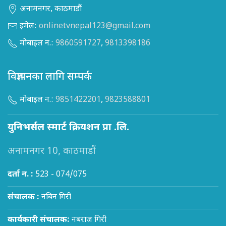
अनामनगर, काठमाडौं
इमेल:
onlinetvnepal123@gmail.com
मोबाइल न.:
9860591727
,
9813398186
विज्ञापनका लागि सम्पर्क
मोबाइल न.:
9851422201
,
9823588801
युनिभर्सल स्मार्ट क्रियशन प्रा .लि.
अनामनगर 10, काठमाडौं
दर्ता न. :
523 - 074/075
संचालक :
नबिन गिरी
कार्यकारी संचालक:
नबराज गिरी