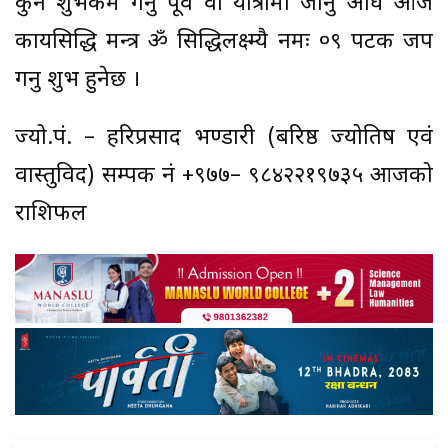
कुनै शुभकर्म गर्नु पूर्व वा यात्रामा जानु अघि आज
कार्यसिद्धि मन्त्र ॐ सिद्धिलक्ष्म्यै नमः ०९ पटक जप
गर्नु शुभ हुनेछ ।
ज्यो.पं. – हरिप्रसाद भण्डारी (बरिष्ठ ज्योतिष एवं
वास्तुविद) सम्पर्क नं +९७७– ९८४२२१९७३५ आजको
राशिफल