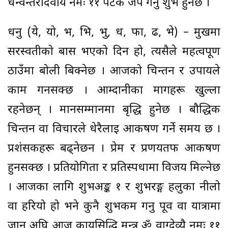
धन्वन्तरीदेवाय नमः ११ पटक जप गर्नु शुभ हुनेछ ।
धनु (ये, यो, भ, भि, भु, ध, फा, ढ, भे) – मुखमा
सरस्वतीको बास भएको दिन हो, त्यसैले महत्वपूर्ण
ठाउँमा बोली बिक्नेछ । आजको चिन्तन र उपायले
काम गर्नसक्छ । आम्दानीका मार्गहरू खुल्ला
रहनेछन् । मानसम्मानमा बृद्धि हुनेछ । बौद्धिक
चिन्तन वा विचारले धेरैलाई आकर्षण गर्ने समय छ ।
प्रशंसकहरू बढ्नेछन । प्रेम र प्रणयतर्फ आकर्षण
हुनसक्छ । प्रतियोगिता र प्रतिस्पर्धामा विजय मिल्नेछ
। आजका लागि शुभअङ्क १ र शुभरङ्ग हलुका नीलो
वा हरियो हो भने कुनै शुभकर्म गर्नु पूर्व वा यात्रामा
जानु अघि आज कार्यसिद्धि मन्त्र ॐ वाग्देव्यै नमः ११