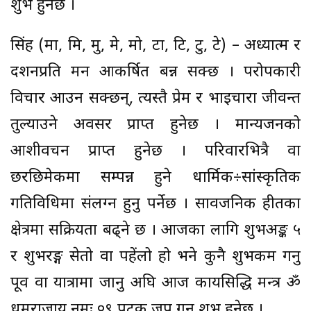
शुभ हुनेछ ।
सिंह (मा, मि, मु, मे, मो, टा, टि, टु, टे) – अध्यात्म र
दर्शनप्रति मन आकर्षित बन्न सक्छ । परोपकारी
विचार आउन सक्छन्, त्यस्तै प्रेम र भाइचारा जीवन्त
तुल्याउने अवसर प्राप्त हुनेछ । मान्यजनको
आशीर्वचन प्राप्त हुनेछ । परिवारभित्रै वा
छरछिमेकमा सम्पन्न हुने धार्मिक÷सांस्कृतिक
गतिविधिमा संलग्न हुनु पर्नेछ । सार्वजनिक हीतका
क्षेत्रमा सक्रियता बढ्ने छ । आजका लागि शुभअङ्क ५
र शुभरङ्ग सेतो वा पहेंलो हो भने कुनै शुभकर्म गर्नु
पूर्व वा यात्रामा जानु अघि आज कार्यसिद्धि मन्त्र ॐ
धर्मराजाय नमः ०९ पटक जप गर्नु शुभ हुनेछ ।