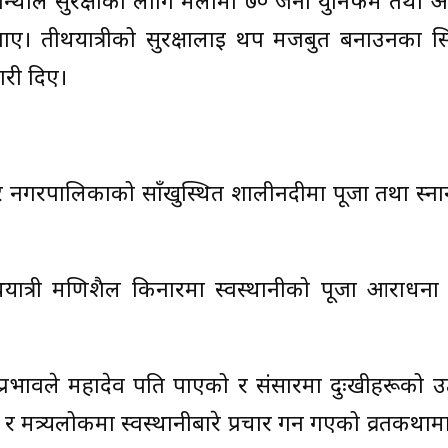
द पन्थीले सुरक्षाका लागि मेलामा ७० जना युनिर्फम तथा अ
ए। तीर्थयात्रीको सुरक्षालाई थप मजबुत बनाउनका स
री दिए।
पुर नगरपालिकाको साँखुस्थित शालीनदीमा पूजा तथा स्नान
थयात्री मणिशैल किनारमा स्वस्थानीको पूजा आराधना ग
को प्रभावले महादेव पति पाएको र संसारमा दुःखीहरूको उद्
मत्र्यलोकमा स्वस्थानीबारे प्रचार गर्न गएको व्रतकथाम