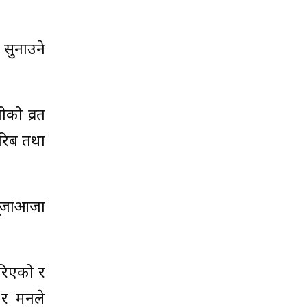
 सुनाउने
ीको व्रत
गरिब तथा
पूजाआजा
गरिएको र
े र मनले