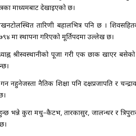
पात्रका माध्यमबाट देखाइएको छ।
दिर मखनटोलस्थित तारिणी बहालभित्र पनि छ । शिवसहित
् ७९४ मा स्थापना गरिएको मूर्तिपदमा उल्लेख छ।
 मध्याह्न श्रीस्वस्थानीको पूजा गरी एक छाक खाएर बसेक
न्छ।
 नहुनेजस्ता नैतिक शिक्षा पनि दक्षप्रजापति र चन्द्रा
छ।
्छ भन्ने कुरा मधु–कैटभ, तारकासुर, जालन्धर र त्रिपुरा
 छ।