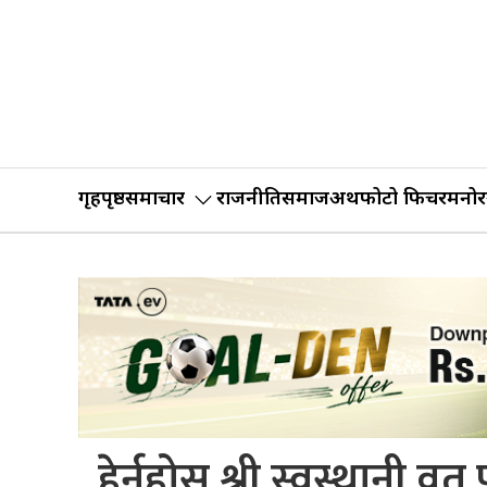
गृहपृष्ठ
समाचार
राजनीति
समाज
अर्थ
फोटो फिचर
मनोर
हेर्नुहोस् श्री स्वस्थानी व