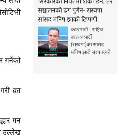
‘सरकारको नियतमा शंका छैन, तर
न्य सादा
सञ्चालनको ढंग पुगेन- रास्वपा
िसीटिभी
सांसद मनिष झाको टिप्पणी
काठमाडौं - राष्ट्रिय
स्वतन्त्र पार्टी
(रास्वपा)का सांसद
मनिष झाले सरकारको
 गर्नेको
री व्रत
धार गर्न
ा उल्लेख