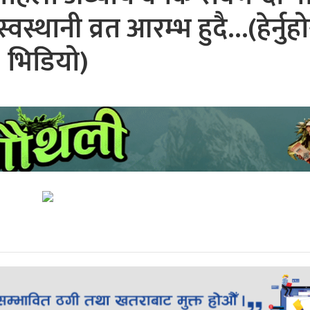
स्थानी व्रत आरम्भ हुदै…(हेर्नुहो
भिडियो)