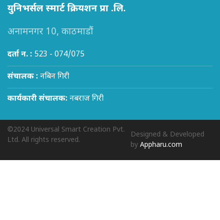
युनिभर्सल स्मार्ट क्रियशन प्रा .लि.
अनामनगर 10, काठमाडौं
दर्ता न. :
523 - 074/075
संचालक :
नबिन गिरी
कार्यकारी संचालक:
नबराज गिरी
©2024 Universal Smart Creation Pvt.
Designed & Developed
Ltd. All rights reserved.
by
Appharu.com