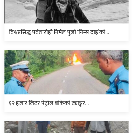
विश्वप्रसिद्ध पर्वतारोही निर्मल पुर्जा ‘निम्स दाइ’को…
१२ हजार लिटर पेट्रोल बोकेको ट्याङ्कर…