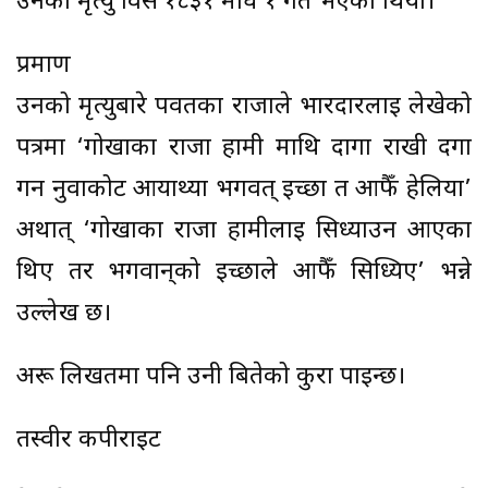
उनको मृत्यु विसं १८३१ माघ १ गते भएको थियो।
प्रमाण
उनको मृत्युबारे पर्वतका राजाले भारदारलाई लेखेको
पत्रमा ‘गोर्खाका राजा हामी माथि दागा राखी दगा
गर्न नुवाकोट आयाथ्या भगवत् इच्छा त आफैँ हेलिया’
अर्थात् ‘गोर्खाका राजा हामीलाई सिध्याउन आएका
थिए तर भगवान्‌को इच्छाले आफैँ सिध्यिए’ भन्ने
उल्लेख छ।
अरू लिखतमा पनि उनी बितेको कुरा पाइन्छ।
तस्वीर कपीराइट