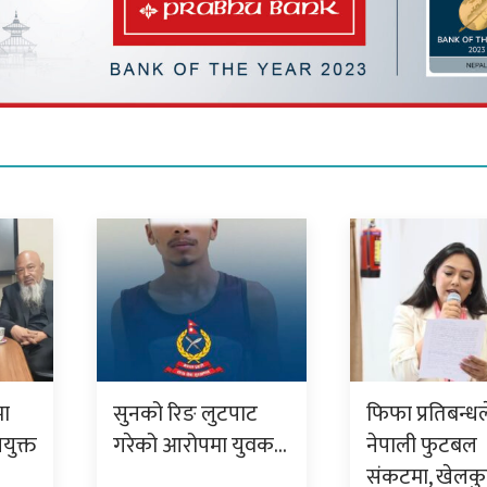
मा
सुनको रिङ लुटपाट
फिफा प्रतिबन्धल
युक्त
गरेको आरोपमा युवक…
नेपाली फुटबल
संकटमा, खेलक