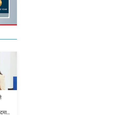
े
ुदमा…