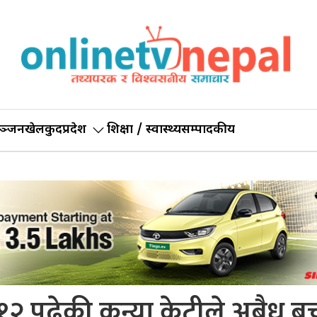
ञ्जन
खेलकुद
प्रदेश
शिक्षा / स्वास्थ्य
सम्पादकीय
 :१२ पढेकी कन्या केटीले अबैध बच