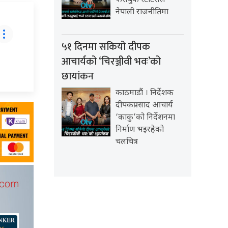
फेसबुक स्टाटसले
नेपाली राजनीतिमा
५१ दिनमा सकियो दीपक
आचार्यको ‘चिरञ्जीवी भवः’को
छायांकन
काठमाडौं । निर्देशक
दीपकप्रसाद आचार्य
‘काकु’को निर्देशनमा
निर्माण भइरहेको
चलचित्र