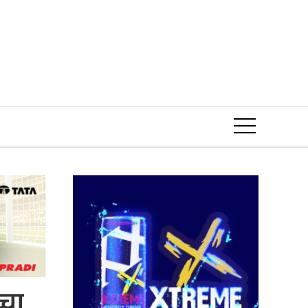
Event
्चा