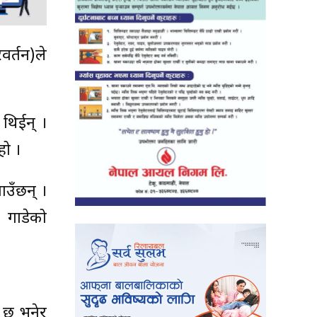
वर्तन)ले
 थिईन् ।
हो ।
ाउँछन् ।
 गाडेको
 छ भनेर