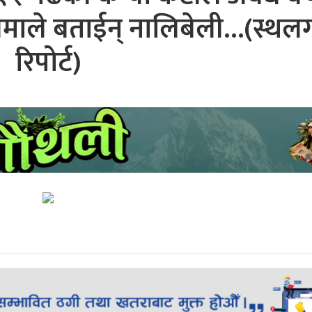
 आमाले बताईन् नालिबेली…(स्थल
रिपोर्ट)