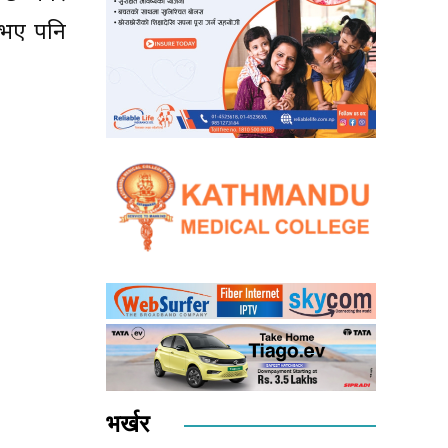
 भए पनि
भर्खर