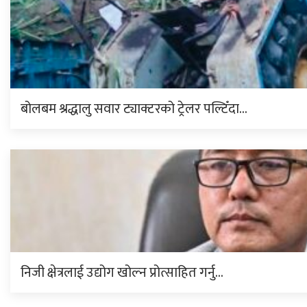
बोलबम श्रद्धालु सवार ट्याक्टरको ट्रेलर पल्टिँदा…
निजी क्षेत्रलाई उद्योग खोल्न प्रोत्साहित गर्नु…