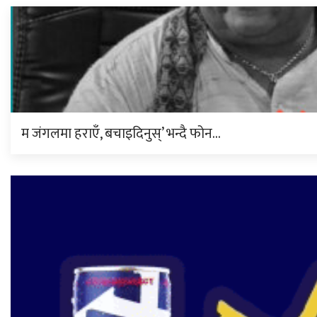
म जंगलमा हराएँ, बचाइदिनुस्’ भन्दै फोन…