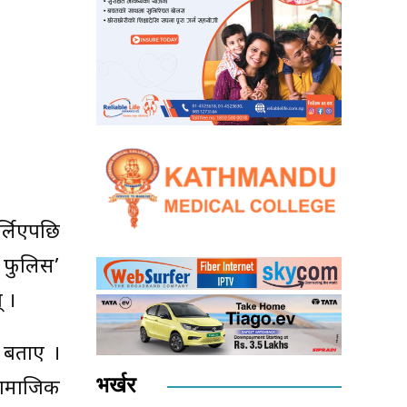
्लिएपछि
ि फुलिस’
 ।
ो बताए ।
भर्खर
सामाजिक