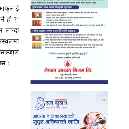
 आफूलाई
्ने हो ?’
ान लाग्दा
ानस्थलमा
 सञ्जाल
ोस :