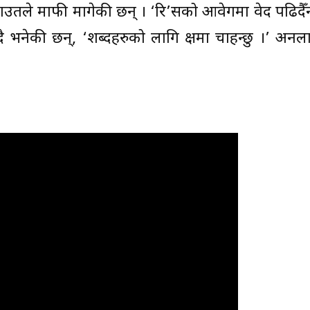
तले माफी मागेकी छन् । ‘रि’सको आवेगमा वेद पढिदैँन
्दै भनेकी छन्, ‘शब्दहरुको लागि क्षमा चाहन्छु ।’ अन