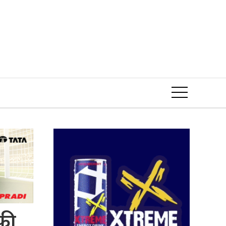
Event
फी