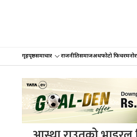
गृहपृष्ठ
समाचार
राजनीति
समाज
अर्थ
फोटो फिचर
मनोर
आस्था राउतको भाइरल भि