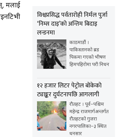
्, मलाई
विश्वप्रसिद्ध पर्वतारोही निर्मल पुर्जा
लाइनटिभी
‘निम्स दाइ’को अन्तिम बिदाइ
लन्डनमा
काठमाडौं ।
पाकिस्तानको ब्रड
पिकमा गएको भीषण
हिमपहिरोमा परी निधन
१२ हजार लिटर पेट्रोल बोकेको
ट्याङ्कर दुर्घटनापछि आगलागी
रौतहट । पूर्व–पश्चिम
महेन्द्र राजमार्गअन्तर्गत
रौतहटको गुजरा
नगरपालिका–३ स्थित
धनसार