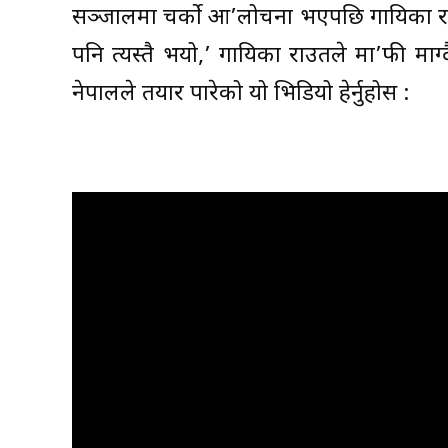
सञ्जालमा चर्को आ’लोचना भएपछि गायिका राउ
पनि त्यस्तै भयो,’ गायिका राउतले मा’फी माग
नेपालले तयार पारेको यो भिडियो हेर्नुहोस :