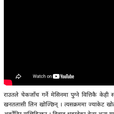
राउतले चेकजाँच गर्ने मेसिनमा पुग्ने वित्तिकै केही 
खनतलासी लिन खोज्छिन् । त्यसक्रममा ज्याकेट ख