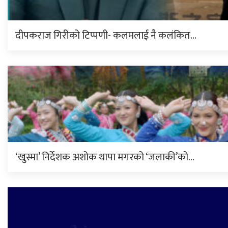
दीपकराज गिरीको टिप्पणी- कलमलाई नै कलंकित…
‘खुस्मा’ निर्देशक अशोक थापा मगरको ‘जलाकी’को…