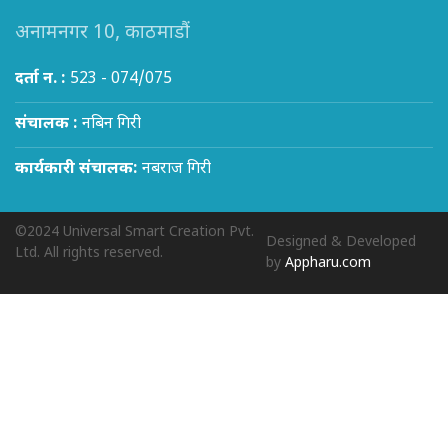
अनामनगर 10, काठमाडौं
दर्ता न. :
523 - 074/075
संचालक :
नबिन गिरी
कार्यकारी संचालक:
नबराज गिरी
©2024 Universal Smart Creation Pvt.
Designed & Developed
Ltd. All rights reserved.
by
Appharu.com